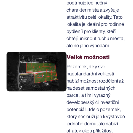
podtrhuje jedinečný
charakter místa a zvyšuje
atraktivitu celé lokality. Tato
lokalita je ideální pro rodinné
bydlení i pro klienty, kteří
chtějí uniknout ruchu města,
ale ne jeho výhodám.
Velké možnosti
Pozemek, díky své
nadstandardní velikosti
nabízí možnost rozdělení až
na deset samostatných
parcel, a tím i výrazný
developerský či investiční
potenciál. Jde o pozemek,
který neslouží jen k výstavbě
jednoho domu, ale nabízí
strategickou příležitost