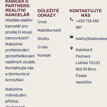
KABÍČEK &
PARTNERS:
REALITNÍ
DŮLEŽITÉ
KONTAKTUJTE
KANCELÁŘ
ODKAZY
NÁS
Hledáte realitní
+420 725 450
Úvod
kancelář pro
987
Nabídka realit
prodej či koupi
nemovitosti?
Služby
reality@kabicekpa
Nabízíme
O nás
profesionální
Kabíček &
Kontakt
zprostředkování
Partners
realitních služeb.
Lidická 701/21
Kontaktujte nás
602 00 Brno
a domluvte si
Česká
konzultaci.
republika
Nabízíme
individuální
přístup,