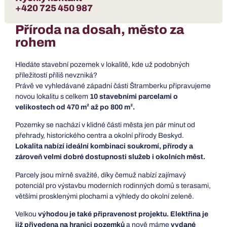
+420 725 450 987
Příroda na dosah, město za
rohem
Hledáte stavební pozemek v lokalitě, kde už podobných
příležitostí příliš nevzniká?
Právě ve vyhledávané západní části Štramberku připravujeme
novou lokalitu s celkem
10 stavebními parcelami o
velikostech od 470 m² až po 800 m².
Pozemky se nachází v klidné části města jen pár minut od
přehrady, historického centra a okolní přírody Beskyd.
Lokalita nabízí ideální kombinaci soukromí, přírody a
zároveň velmi dobré dostupnosti služeb i okolních měst.
Parcely jsou mírně svažité, díky čemuž nabízí zajímavý
potenciál pro výstavbu moderních rodinných domů s terasami,
většími prosklenými plochami a výhledy do okolní zeleně.
Velkou
výhodou je také připravenost projektu. Elektřina je
již přivedena na hranici pozemků
a nově máme
vydané