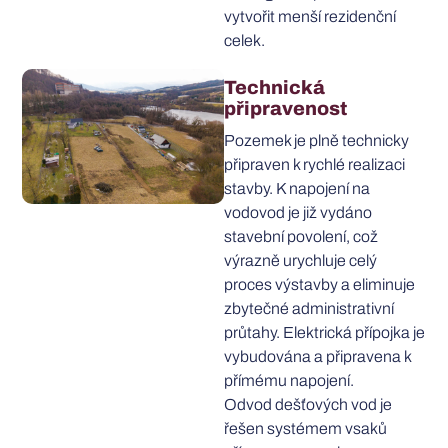
vytvořit menší rezidenční
celek.
Technická
připravenost
Pozemek je plně technicky
připraven k rychlé realizaci
stavby. K napojení na
vodovod je již vydáno
stavební povolení, což
výrazně urychluje celý
proces výstavby a eliminuje
zbytečné administrativní
průtahy. Elektrická přípojka je
vybudována a připravena k
přímému napojení.
Odvod dešťových vod je
řešen systémem vsaků