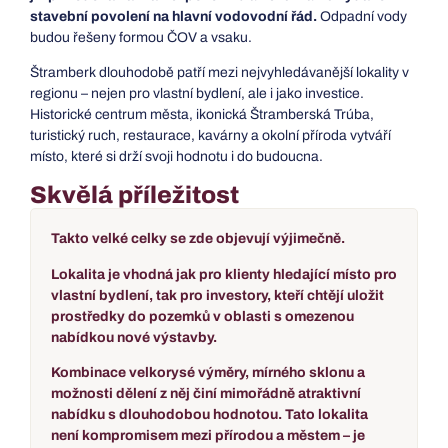
stavební povolení na hlavní vodovodní řád.
Odpadní vody
budou řešeny formou ČOV a vsaku.
Štramberk dlouhodobě patří mezi nejvyhledávanější lokality v
regionu – nejen pro vlastní bydlení, ale i jako investice.
Historické centrum města, ikonická Štramberská Trúba,
turistický ruch, restaurace, kavárny a okolní příroda vytváří
místo, které si drží svoji hodnotu i do budoucna.
Skvělá příležitost
Takto velké celky se zde objevují výjimečně.
Lokalita je vhodná jak pro klienty hledající místo pro
vlastní bydlení, tak pro investory, kteří chtějí uložit
prostředky do pozemků v oblasti s omezenou
nabídkou nové výstavby.
Kombinace velkorysé výměry, mírného sklonu a
možnosti dělení z něj činí mimořádně atraktivní
nabídku s dlouhodobou hodnotou. Tato lokalita
není kompromisem mezi přírodou a městem – je