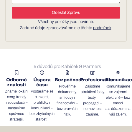
Odeslat Zprávu
Všechny položky jsou povinné.
Zadané údaje zpracováváme dle těchto
podmínek
.
5 důvodů pro Kabíček & Partners
Odborné
Úspora
Bezpečnost
Profesionalita
Komunika
znalosti
času
Prověříme
Zajistíme
Komunikujeme
Známe lokální
Postaráme se
dokumenty,
atraktivní fotky,
se zájemci
ceny, trendy
o inzerci,
smlouvy i
texty i
efektivně – bez
i souvislosti –
prohlídky i
financování –
propagaci –
emocí
nastavíme
komunikaci –
bez právních
nemovitost
a s důrazem na
správnou
bez zbytečných
rizik.
zaujme.
váš zájem.
strategii.
starostí.