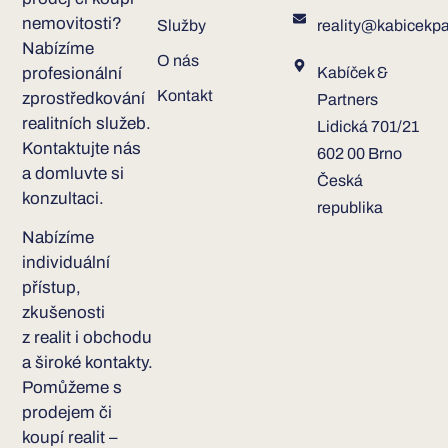
nemovitosti?
Služby
reality@kabicekpa
Nabízíme
O nás
profesionální
Kabíček &
Kontakt
zprostředkování
Partners
realitních služeb.
Lidická 701/21
Kontaktujte nás
602 00 Brno
a domluvte si
Česká
konzultaci.
republika
Nabízíme
individuální
přístup,
zkušenosti
z realit i obchodu
a široké kontakty.
Pomůžeme s
prodejem či
koupí realit –