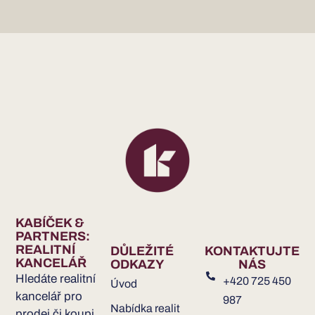
KABÍČEK &
PARTNERS:
REALITNÍ
DŮLEŽITÉ
KONTAKTUJTE
KANCELÁŘ
ODKAZY
NÁS
Hledáte realitní
+420 725 450
Úvod
kancelář pro
987
Nabídka realit
prodej či koupi