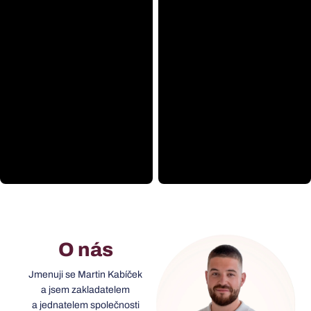
O nás
Jmenuji se Martin Kabíček
a jsem zakladatelem
a jednatelem společnosti