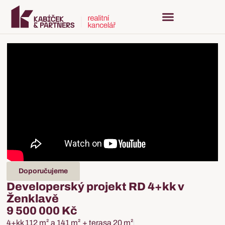
Doporučujeme
Developerský projekt RD 4+kk v
Ženklavě
9 500 000 Kč
4+kk 112 m² a 141 m² + terasa 20 m²