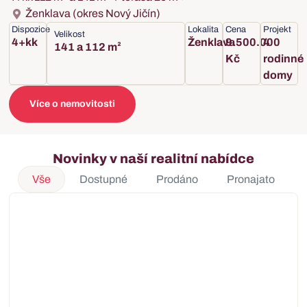
Ženklava (okres Nový Jičín)
Dispozice
Lokalita
Cena
Projekt
Velikost
4+kk
Ženklava
9.500.000
4
141 a 112 m²
Kč
rodinné
domy
Více o nemovitosti
Novinky v naší realitní nabídce
Vše
Dostupné
Prodáno
Pronajato