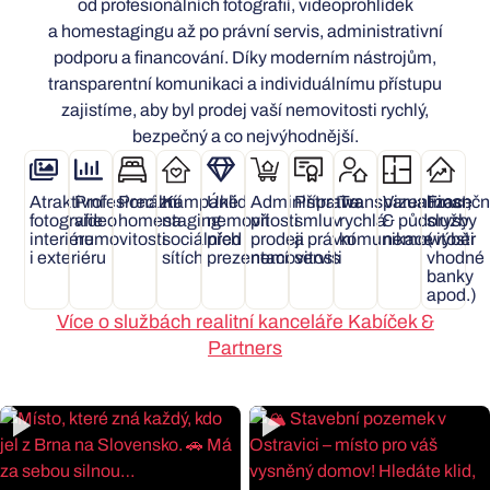
od profesionálních fotografií, videoprohlídek
a homestagingu až po právní servis, administrativní
podporu a financování. Díky moderním nástrojům,
transparentní komunikaci a individuálnímu přístupu
zajistíme, aby byl prodej vaší nemovitosti rychlý,
bezpečný a co nejvýhodnější.
Atraktivní
Profesionální
Precizní
Kampaně
Úklid
Administrativa
Příprava
Transparentnost,
Vizualizace
Finančn
fotografie
video
homestaging
na
nemovitosti
při
smluv
rychlá
& půdorysy
služby
interiéru
nemovitosti
sociálních
před
prodeji
a právní
komunikace
nemovitosti
(výběr
i exteriéru​
sítích
prezentací
nemovitosti
servis
vhodné
banky
apod.)
Více o službách realitní kanceláře Kabíček &
Partners