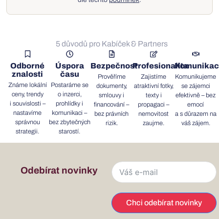
5 důvodů pro Kabíček & Partners
Odborné
Úspora
Bezpečnost
Profesionalita
Komunika
znalosti
času
Prověříme
Zajistíme
Komunikujeme
Známe lokální
Postaráme se
dokumenty,
atraktivní fotky,
se zájemci
ceny, trendy
o inzerci,
smlouvy i
texty i
efektivně – bez
i souvislosti –
prohlídky i
financování –
propagaci –
emocí
nastavíme
komunikaci –
bez právních
nemovitost
a s důrazem na
správnou
bez zbytečných
rizik.
zaujme.
váš zájem.
strategii.
starostí.
Odebírat novinky
Chci odebírat novinky